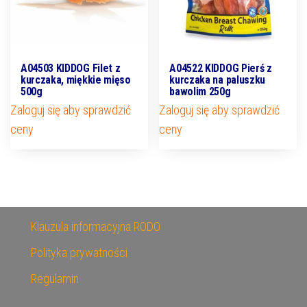
A04503 KIDDOG Filet z
A04522 KIDDOG Pierś z
kurczaka, miękkie mięso
kurczaka na paluszku
500g
bawolim 250g
Zaloguj się aby sprawdzić
Zaloguj się aby sprawdzić
ceny
ceny
Klauzula informacyjna RODO
Polityka prywatności
Regulamin