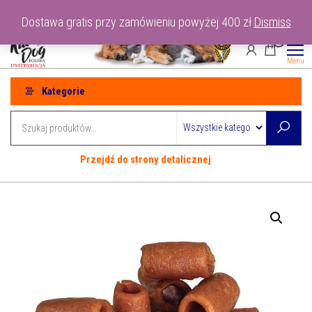
Przejdź
tel: 530-915-486
Dostawa gratis przy zamówieniu powyżej 400 zł
Dismiss
do
0
treści
Menu
Kategorie
Przejdź do strony detalicznej