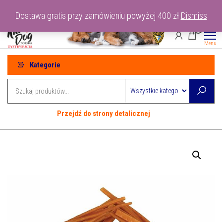
Przejdź
tel: 530-915-486
Dostawa gratis przy zamówieniu powyżej 400 zł
Dismiss
do
0
treści
Menu
Kategorie
Przejdź do strony detalicznej