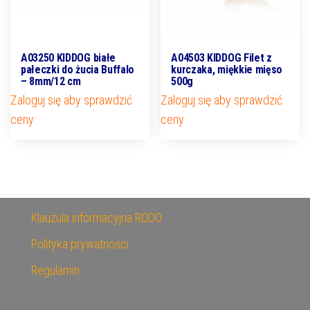
A03250 KIDDOG białe
A04503 KIDDOG Filet z
pałeczki do żucia Buffalo
kurczaka, miękkie mięso
– 8mm/12 cm
500g
Zaloguj się aby sprawdzić
Zaloguj się aby sprawdzić
ceny
ceny
Klauzula informacyjna RODO
Polityka prywatności
Regulamin