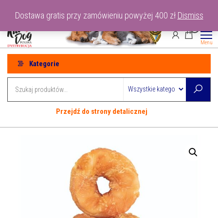
Przejdź
tel: 530-915-486
Dostawa gratis przy zamówieniu powyżej 400 zł
Dismiss
do
0
treści
Menu
Kategorie
Przejdź do strony detalicznej