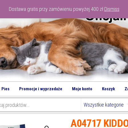
Dostawa gratis przy zamówieniu powyżej 400 zł
Dismiss
Pies
Promocje i wyprzedaże
Moje konto
Koszyk
Z
A04717 KIDDOG