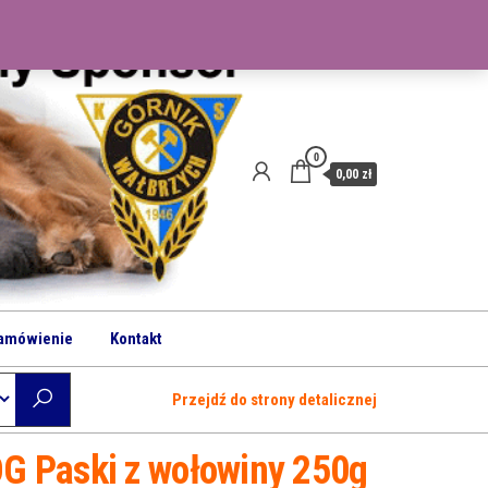
0
0,00 zł
amówienie
Kontakt
Przejdź do strony detalicznej
 Paski z wołowiny 250g