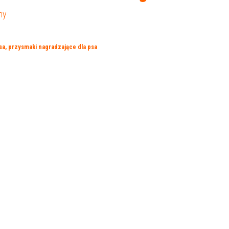
ny
sa
,
przysmaki nagradzające dla psa