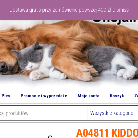
Dostawa gratis przy zamówieniu powyżej 400 zł
Dismiss
Pies
Promocje i wyprzedaże
Moje konto
Koszyk
Z
A04811 KIDDOG