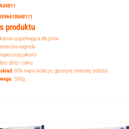
A04811
8596410048111
s produktu
karma uzupełniająca dla psów
smaczna nagroda
najwyższej jakości
bez zbóż i cukru
skład:
90% mięso królicze, gliceryna, minerały, sorbitol
waga:
500g