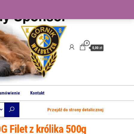
0
0,00 zł
amówienie
Kontakt
Przejdź do strony detalicznej
 Filet z królika 500g