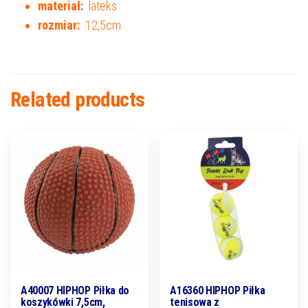
materiał:
lateks
rozmiar:
12,5cm
Related products
A40007 HIPHOP Piłka do
A16360 HIPHOP Piłka
koszykówki 7,5cm,
tenisowa z