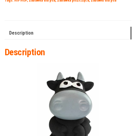
Tags:
HIPHOP
,
zabawka dla psa
,
zabawka piszcząca
,
zabawki dla psa
Description
Description