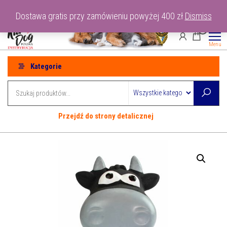
Przejdź
tel: 530-915-486
Dostawa gratis przy zamówieniu powyżej 400 zł
Dismiss
do
0
treści
Menu
Kategorie
Przejdź do strony detalicznej