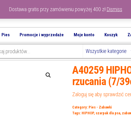
Dostawa gratis przy zamówieniu powyżej 400 zł
Dismiss
Pies
Promocje i wyprzedaże
Moje konto
Koszyk
Z
A40259 HIPHOP
rzucania (7/3
Zaloguj się aby sprawdzić ce
Category:
Pies - Zabawki
Tags:
HIPHOP
,
szarpak dla psa
,
zabaw