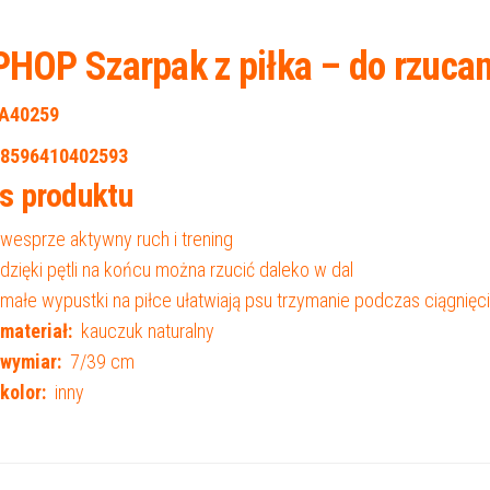
PHOP Szarpak z piłka – do rzuca
A40259
8596410402593
s produktu
wesprze aktywny ruch i trening
dzięki pętli na końcu można rzucić daleko w dal
małe wypustki na piłce ułatwiają psu trzymanie podczas ciągnięci
materiał:
kauczuk naturalny
wymiar:
7/39 cm
kolor:
inny