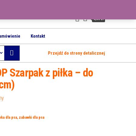
0
0,00 zł
amówienie
Kontakt
Przejdź do strony detalicznej
 Szarpak z piłka – do
9cm)
ny
ka dla psa
,
zabawki dla psa