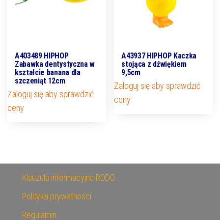
A403489 HIPHOP
A43937 HIPHOP Kaczka
Zabawka dentystyczna w
stojąca z dźwiękiem
kształcie banana dla
9,5cm
szczeniąt 12cm
Zaloguj się aby sprawdzić
Zaloguj się aby sprawdzić
ceny
ceny
Klauzula informacyjna RODO
Polityka prywatności
Regulamin