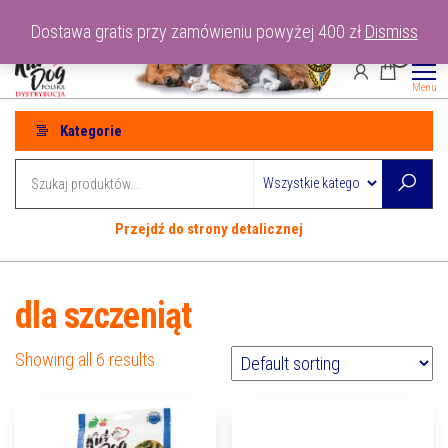
Przejdź
tel: 530-915-486
Dostawa gratis przy zamówieniu powyżej 400 zł
Dismiss
do
0
treści
Menu
Kategorie
Przejdź do strony detalicznej
dla szczeniąt
Showing all 6 results