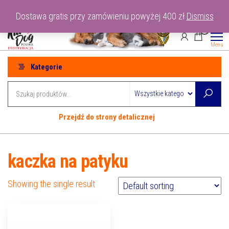
Przejdź
tel: 530-915-486
Dostawa gratis przy zamówieniu powyżej 400 zł
Dismiss
do
0
treści
Menu
Kategorie
Przejdź do strony detalicznej
kaczka na patyku
Showing the single result