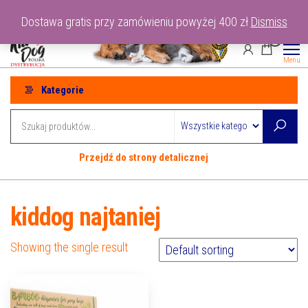
Przejdź
tel: 530-915-486
Dostawa gratis przy zamówieniu powyżej 400 zł
Dismiss
do
0
treści
Menu
Kategorie
Przejdź do strony detalicznej
kiddog najtaniej
Showing the single result