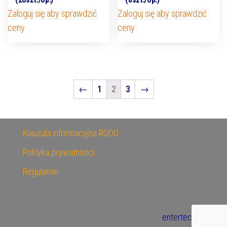
Zaloguj się aby sprawdzić
Zaloguj się aby sprawdzić
ceny
ceny
←
1
2
3
→
Klauzula informacyjna RODO
Polityka prywatności
Regulamin
entertech.pl