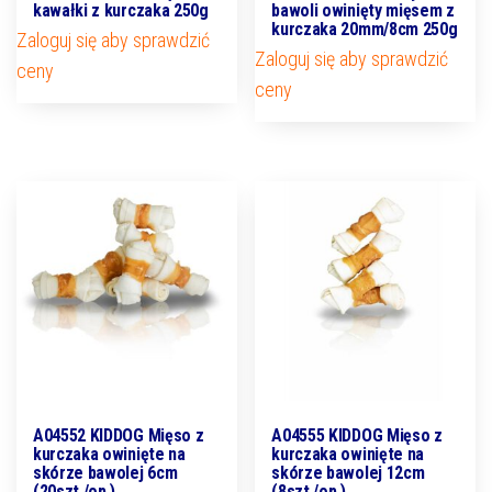
kawałki z kurczaka 250g
bawoli owinięty mięsem z
kurczaka 20mm/8cm 250g
Zaloguj się aby sprawdzić
Zaloguj się aby sprawdzić
ceny
ceny
A04552 KIDDOG Mięso z
A04555 KIDDOG Mięso z
kurczaka owinięte na
kurczaka owinięte na
skórze bawolej 6cm
skórze bawolej 12cm
(20szt./op.)
(8szt./op.)