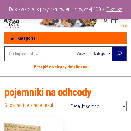
Przejdź
tel: 530-915-486
Dostawa gratis przy zamówieniu powyżej 400 zł
Dismiss
do
0
treści
Menu
Kategorie
Przejdź do strony detalicznej
pojemniki na odhcody
Showing the single result