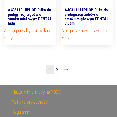
A403110 HIPHOP Piłka do
A403111 HIPHOP Piłka do
pielęgnacji zębów o
pielęgnacji zębów o
smaku miętowym DENTAL
smaku miętowym DENTAL
6cm
7,5cm
Zaloguj się aby sprawdzić
Zaloguj się aby sprawdzić
ceny
ceny
1
2
→
Klauzula informacyjna RODO
Polityka prywatności
Regulamin