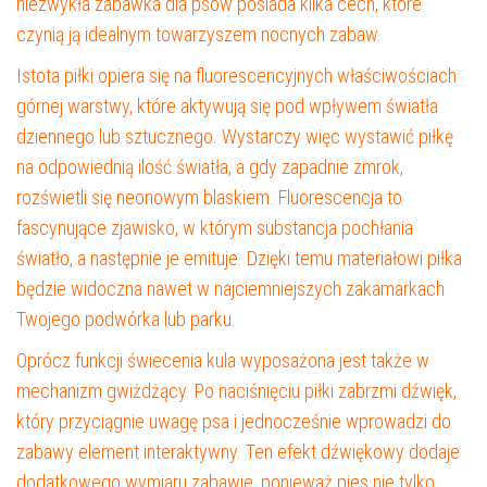
niezwykła zabawka dla psów posiada kilka cech, które
czynią ją idealnym towarzyszem nocnych zabaw.
Istota piłki opiera się na fluorescencyjnych właściwościach
górnej warstwy, które aktywują się pod wpływem światła
dziennego lub sztucznego. Wystarczy więc wystawić piłkę
na odpowiednią ilość światła, a gdy zapadnie zmrok,
rozświetli się neonowym blaskiem. Fluorescencja to
fascynujące zjawisko, w którym substancja pochłania
światło, a następnie je emituje. Dzięki temu materiałowi piłka
będzie widoczna nawet w najciemniejszych zakamarkach
Twojego podwórka lub parku.
Oprócz funkcji świecenia kula wyposażona jest także w
mechanizm gwiżdżący. Po naciśnięciu piłki zabrzmi dźwięk,
który przyciągnie uwagę psa i jednocześnie wprowadzi do
zabawy element interaktywny. Ten efekt dźwiękowy dodaje
dodatkowego wymiaru zabawie, ponieważ pies nie tylko