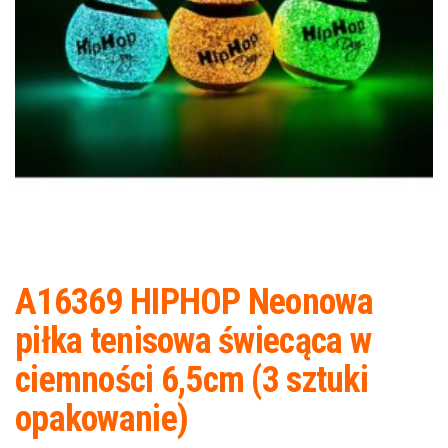
A16369 HIPHOP Neonowa
piłka tenisowa świecąca w
ciemności 6,5cm (3 sztuki
opakowanie)