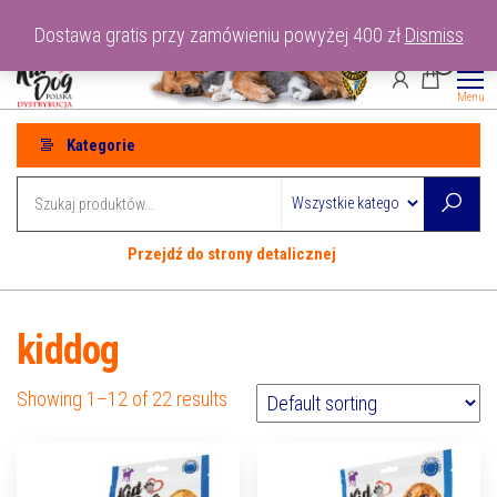
Przejdź
tel: 530-915-486
Dostawa gratis przy zamówieniu powyżej 400 zł
Dismiss
do
0
treści
Menu
Kategorie
Przejdź do strony detalicznej
kiddog
Showing 1–12 of 22 results