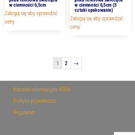
w ciemności 6,5cm
w ciemności 6,5cm (3
sztuki opakowanie)
Zaloguj się aby sprawdzić
Zaloguj się aby sprawdzić
ceny
ceny
1
2
→
Klauzula informacyjna RODO
Polityka prywatności
Regulamin