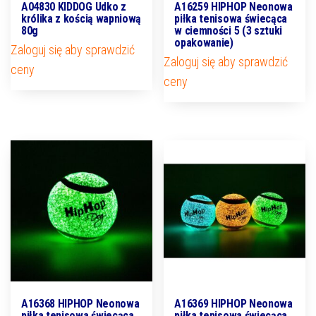
A04830 KIDDOG Udko z
A16259 HIPHOP Neonowa
królika z kością wapniową
piłka tenisowa świecąca
80g
w ciemności 5 (3 sztuki
opakowanie)
Zaloguj się aby sprawdzić
Zaloguj się aby sprawdzić
ceny
ceny
A16368 HIPHOP Neonowa
A16369 HIPHOP Neonowa
piłka tenisowa świecąca
piłka tenisowa świecąca